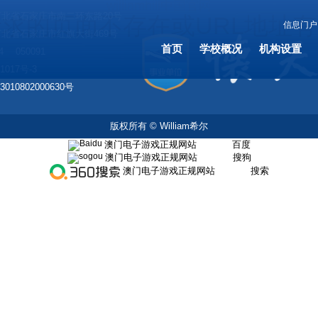
williamhill中国官网
北省石家庄市南二环东路20号
求的页面不存在或URL地址
信息门户
北省石家庄市红旗大街469号
首页
学校概况
机构设置
4
050091
1017号-3
010802000630号
版权所有 © William希尔