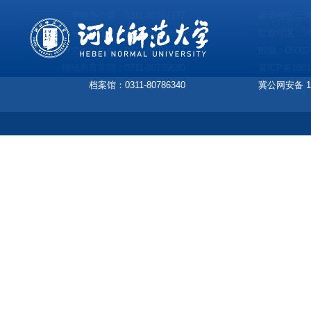
学校办公室：
0311-80787777
裕华校区：河
您请
本专科招生办：
0311-80786666
红旗校区：河
研究生招生办：
0311-80786777
邮编：05002
继续教育学院：
0311-80789680
冀ICP备1801
档案馆：
0311-80786340
冀公网安备 13