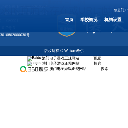
williamhill中国官网
北省石家庄市南二环东路20号
求的页面不存在或URL地址
信息门户
北省石家庄市红旗大街469号
首页
学校概况
机构设置
4
050091
1017号-3
010802000630号
版权所有 © William希尔