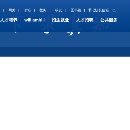
有误！
网关
邮箱
教务
校友
图书馆
书记校长信箱
人才培养
williamhill
招生就业
人才招聘
公共服务